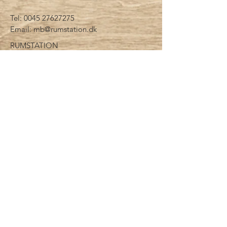
Tel:
0045 27627275
Email:
mb@rumstation.dk
RUMSTATION
LYNfabrikken
Vestergade 49, B
8000 Aarhus C
DK
CONTACT US:
Enter Your Name
Enter Your Email
Enter Your Message