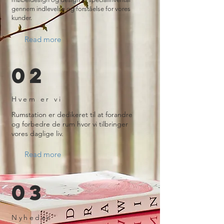
gennem indlevelse og forståelse for vores
kunder.
Read more
02
Hvem er vi
Rumstation er dedikeret til at forandre
og forbedre de rum hvor vi tilbringer
vores daglige liv.
Read more
03
Nyheder