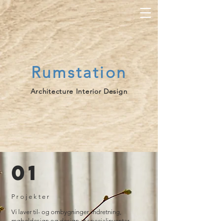
Rumstation
Architecture Interior Design
01
Projekter
Vi laver til- og ombygninger, indretning,
møbeldesign og design af specialinventar