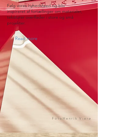
Følg vores nyhedsfeed og bliv
inspireret af fortællinger om materialer,
teksturer overflader i store og små
projekter.
Read more
FotoHenrik Vierø